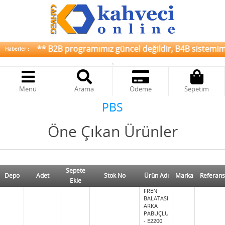
** B2B programımız güncel değildir, B4B sistemimiz 
Haberler :
Menü
Arama
Ödeme
Sepetim
PBS
Öne Çıkan Ürünler
Sepete
Depo
Adet
Stok No
Ürün Adı
Marka
Referans
Ekle
FREN
BALATASI
ARKA
PABUÇLU
- E2200