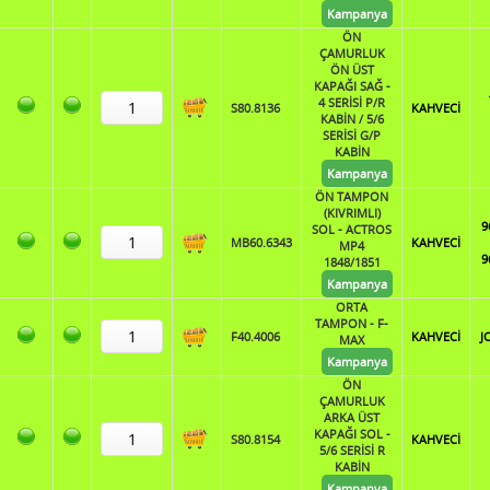
Kampanya
ÖN
ÇAMURLUK
ÖN ÜST
KAPAĞI SAĞ -
4 SERİSİ P/R
S80.8136
KAHVECİ
KABİN / 5/6
SERİSİ G/P
KABİN
Kampanya
ÖN TAMPON
(KIVRIMLI)
9
SOL - ACTROS
MB60.6343
KAHVECİ
MP4
9
1848/1851
Kampanya
ORTA
TAMPON - F-
F40.4006
KAHVECİ
J
MAX
Kampanya
ÖN
ÇAMURLUK
ARKA ÜST
KAPAĞI SOL -
S80.8154
KAHVECİ
5/6 SERİSİ R
KABİN
Kampanya