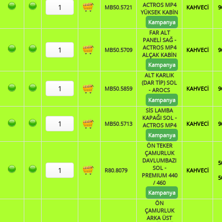
ACTROS MP4
MB50.5721
KAHVECİ
9
YÜKSEK KABİN
Kampanya
FAR ALT
PANELİ SAĞ -
ACTROS MP4
MB50.5709
KAHVECİ
9
ALÇAK KABİN
Kampanya
ALT KARLIK
(DAR TİP) SOL
MB50.5859
KAHVECİ
9
- AROCS
Kampanya
SİS LAMBA
KAPAĞI SOL -
MB50.5713
KAHVECİ
9
ACTROS MP4
Kampanya
ÖN TEKER
ÇAMURLUK
DAVLUMBAZI
5
SOL -
R80.8079
KAHVECİ
PREMIUM 440
5
/ 460
Kampanya
ÖN
ÇAMURLUK
ARKA ÜST