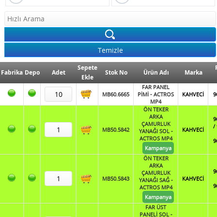
Sepete
Fabrika
Depo
Adet
Stok No
Ürün Adı
Marka
Ekle
FAR PANEL
MB60.6665
PİMİ - ACTROS
KAHVECİ
9
MP4
ÖN TEKER
ARKA
9
ÇAMURLUK
/
MB50.5842
KAHVECİ
YANAĞI SOL -
ACTROS MP4
9
Kampanya
ÖN TEKER
ARKA
9
ÇAMURLUK
MB50.5843
KAHVECİ
YANAĞI SAĞ -
9
ACTROS MP4
Kampanya
FAR ÜST
PANELİ SOL -