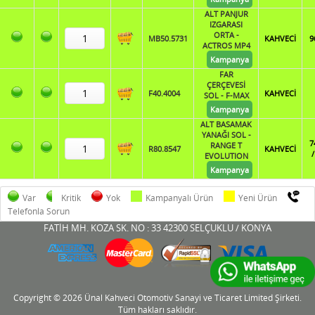
ALT PANJUR
IZGARASI
ORTA -
MB50.5731
KAHVECİ
9
ACTROS MP4
Kampanya
FAR
ÇERÇEVESİ
F40.4004
KAHVECİ
SOL - F-MAX
Kampanya
ALT BASAMAK
YANAĞI SOL -
7
RANGE T
R80.8547
KAHVECİ
/
EVOLUTION
Kampanya
Var
Kritik
Yok
Kampanyalı Ürün
Yeni Ürün
Telefonla Sorun
FATİH MH. KOZA SK. NO : 33 42300 SELÇUKLU / KONYA
Copyright © 2026 Ünal Kahveci Otomotiv Sanayi ve Ticaret Limited Şirketi.
Tüm hakları saklıdır.