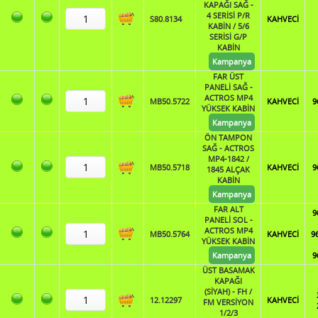
KAPAĞI SAĞ -
4 SERİSİ P/R
S80.8134
KAHVECİ
KABİN / 5/6
SERİSİ G/P
KABİN
Kampanya
FAR ÜST
PANELİ SAĞ -
ACTROS MP4
MB50.5722
KAHVECİ
9
YÜKSEK KABİN
Kampanya
ÖN TAMPON
SAĞ - ACTROS
MP4-1842 /
MB50.5718
KAHVECİ
9
1845 ALÇAK
KABİN
Kampanya
FAR ALT
9
PANELİ SOL -
ACTROS MP4
MB50.5764
KAHVECİ
9
YÜKSEK KABİN
Kampanya
9
ÜST BASAMAK
KAPAĞI
(SİYAH) - FH /
12.12297
KAHVECİ
FM VERSİYON
1/2/3