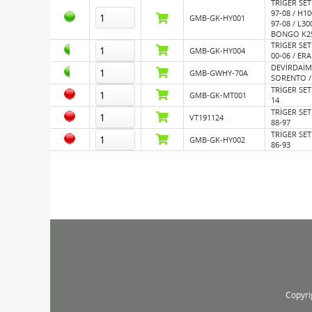
TRİGER SETİ
97-08 / H1
GMB-GK-HY001
97-08 / L30
BONGO K25
TRİGER SETİ
GMB-GK-HY004
00-06 / ERA
DEVİRDAİM 
GMB-GWHY-70A
SORENTO / 
TRİGER SETİ
GMB-GK-MT001
14
TRİGER SETİ
VT191124
88-97
TRİGER SETİ
GMB-GK-HY002
86-93
Resim
Depo
Adet
Sepete Ekle
Stok No
Copyri