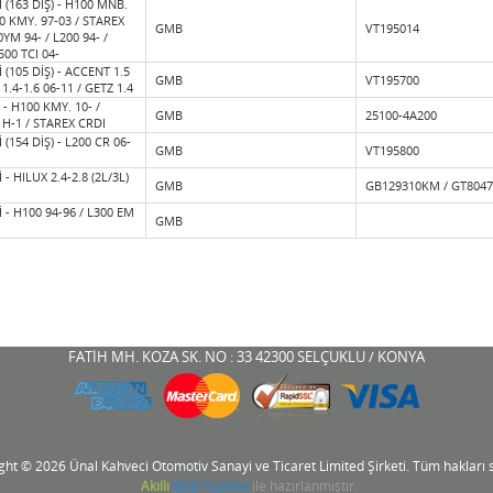
 (163 DİŞ) - H100 MNB.
00 KMY. 97-03 / STAREX
GMB
VT195014
0YM 94- / L200 94- /
00 TCI 04-
 (105 DİŞ) - ACCENT 1.5
GMB
VT195700
 1.4-1.6 06-11 / GETZ 1.4
- H100 KMY. 10- /
GMB
25100-4A200
H-1 / STAREX CRDI
 (154 DİŞ) - L200 CR 06-
GMB
VT195800
 - HILUX 2.4-2.8 (2L/3L)
GMB
GB129310KM / GT8047
 - H100 94-96 / L300 EM
GMB
Ürün Adı
Marka
FATİH MH. KOZA SK. NO : 33 42300 SELÇUKLU / KONYA
ght © 2026 Ünal Kahveci Otomotiv Sanayi ve Ticaret Limited Şirketi. Tüm hakları sa
Akıllı
B2B Yazılımı
ile hazırlanmıştır.