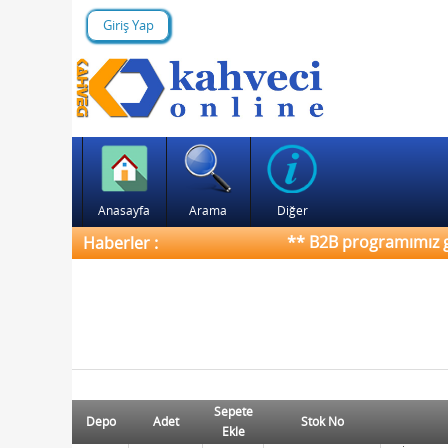
Giriş Yap
Anasayfa
Arama
Diğer
** B2B programımız günc
Haberler :
Sepete
Depo
Adet
Stok No
Ekle