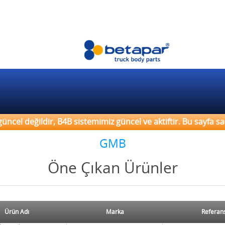
el değildir, B4B sistemimiz güncel ve aktiftir. Bu sayfa sade
GMB
Öne Çıkan Ürünler
Ürün Adı
Marka
Referan