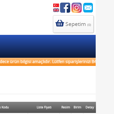
Sepetim
(0)
ce ürün bilgisi amaçlıdır. Lütfen siparişlerinizi B4B sistemi
s Kodu
Liste Fiyatı
Resim
Birim
Detay