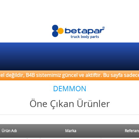
ğildir, B4B sistemimiz güncel ve aktiftir. Bu sayfa sadece ü
DEMMON
Öne Çıkan Ürünler
Ürün Adı
Marka
Referan