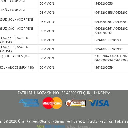
 SOL - AXOR YENİ
DEMMON
9408200056
 SAĞ - AXOR YENİ
DEMMON
9418200156 / 9408200
SUZ) SOL - AXOR YENİ
DEMMON
9408201561 / 9408201
SUZ) SAĞ - AXOR YENİ
9408200361 / 9408200
DEMMON
9408200461
Lİ-SOKETLİ) SOL - 6
DEMMON
2241826 / 1949900
EAMLINE)
Lİ-SOKETLİ) SAĞ - 6
DEMMON
2241827 / 1949900
EAMLINE)
L) SOL - AROCS (MR-
9618204439 / 9608202
DEMMON
9618204239 / 9618207
 SOL - AROCS (MR-1110)
DEMMON
9618202659
Ürün Adı
Marka
FATİH MH. KOZA SK. NO : 33 42300 SELÇUKLU / KONYA
ght © 2026 Ünal Kahveci Otomotiv Sanayi ve Ticaret Limited Şirketi. Tüm hakları sa
Akıllı
B2B Yazılımı
ile hazırlanmıştır.