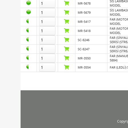
SİS LAMBASI
MR-5678
MODEL
SİS LAMBASI
MR-5679
MODEL
FAR (MOTOR
MR-5417
MODEL
FAR (MOTOR
MR-5418
MODEL
FAR (SİNYAL
SC-8246
SERİSİ (STR
FAR (SİNYAL
SC-8247
SERİSİ (STR
FAR (MANUE
MR-3550
5884)
MR-3554
FAR (LEDLİ)
Resim
Depo
Adet
Sepete Ekle
Stok No
Copyri