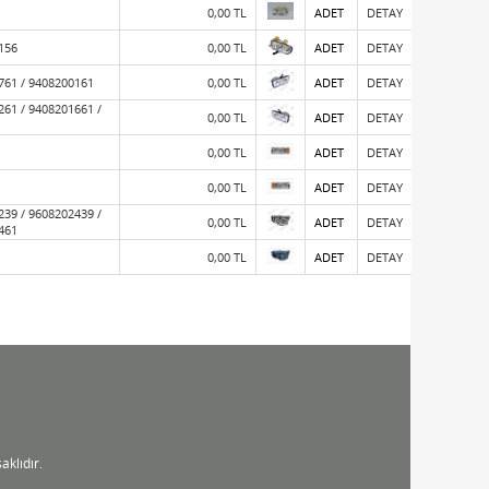
0,00 TL
ADET
DETAY
156
0,00 TL
ADET
DETAY
761 / 9408200161
0,00 TL
ADET
DETAY
261 / 9408201661 /
0,00 TL
ADET
DETAY
0,00 TL
ADET
DETAY
0,00 TL
ADET
DETAY
239 / 9608202439 /
0,00 TL
ADET
DETAY
461
0,00 TL
ADET
DETAY
Liste
Referans Kodu
Resim
Birim
Detay
Fiyatı
klıdır.