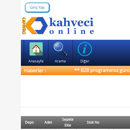
Giriş Yap
Anasayfa
Arama
Diğer
** B2B programımız güncel de
Haberler :
Sepete
Depo
Adet
Stok No
Ekle