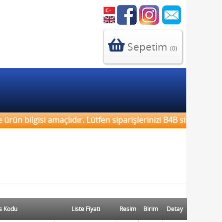
Sepetim
(0)
rün bilgisi amaçlıdır. Lütfen siparişlerinizi B4B sistemi üze
s Kodu
Liste Fiyatı
Resim
Birim
Detay