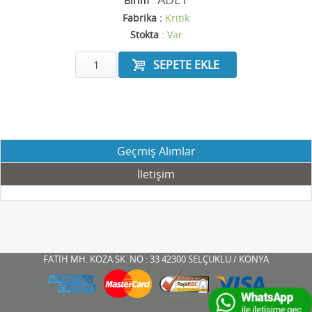
Birim
:
Fabrika :
Kritik
Stokta
:
Var
Geçmiş Alımlar
İletişim
FATİH MH. KOZA SK. NO : 33 42300 SELÇUKLU / KONYA